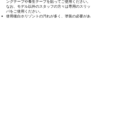
ングテープや養生テープを貼ってご使用ください。
なお、モデル以外のスタッフの方々は専用のスリッ
パをご使用ください。
使用後白ホリゾントの汚れが多く、塗装の必要があ
る場合は簡易塗装料（11,000円）を頂きます。
簡易塗装で修復できない場合は専門業者による
修復塗装料（55,000円）を頂きます。
のでご了承ください。
白ホリゾントのR（曲線）部分は壊れやすい構造で
す。モデルの立ち位置や機材の位置に注意し、重い
もの等を置かないようお願いします。壁面へのテー
プ類の使用はご遠慮ください。
お客様の過失によって備品や設備の破損が発生した
場合、修復に関わる全ての費用はお客様のご負担と
します。修理が必要な場合は、弊社指定業者が修理
を行い、修理完了までの間、破損した備品や設備の
代替えにかかるレンタル料を含む修理代金の全額を
ご負担いただきます。なお、破損の内容によって
は、別途、修復費用相当額の預り金をお預かりする
場合があります。大型セットを組んでの撮影や、ペ
イントを使用する等の特殊な撮影の場合は、予めご
使用内容等の詳細をお伺いする場合がございます。
(12)ご使用上のお願い・注意事項
当スタジオは住宅街 にあります。スタジオの内外で
の音響・振動においては周辺住⺠に 配慮し、常識の
範囲内でご使用ください。
スタジオ内は禁煙です。喫煙する場合は本施設外で