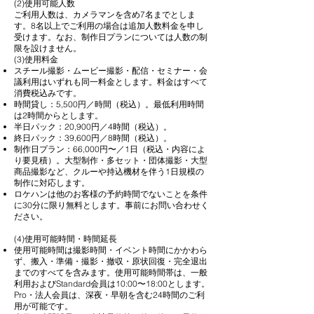
(2)使用可能人数
ご利用人数は、カメラマンを含め7名までとしま
す。8名以上でご利用の場合は追加人数料金を申し
受けます。なお、制作日プランについては人数の制
限を設けません。​
(3)使用料金
スチール撮影・ムービー撮影・配信・セミナー・会
議利用はいずれも同一料金とします。料金はすべて
消費税込みです。
時間貸し：5,500円／時間（税込）。最低利用時間
は2時間からとします。
半日パック：20,900円／4時間（税込）。
終日パック：39,600円／8時間（税込）。
制作日プラン：66,000円〜／1日（税込・内容によ
り要見積）。大型制作・多セット・団体撮影・大型
商品撮影など、クルーや持込機材を伴う1日規模の
制作に対応します。
ロケハンは他のお客様の予約時間でないことを条件
に30分に限り無料とします。事前にお問い合わせく
ださい。
(4)使用可能時間・時間延長
使用可能時間は撮影時間・イベント時間にかかわら
ず、搬入・準備・撮影・撤収・原状回復・完全退出
までのすべてを含みます。使用可能時間帯は、一般
利用およびStandard会員は10:00〜18:00とします。
Pro・法人会員は、深夜・早朝を含む24時間のご利
用が可能です。