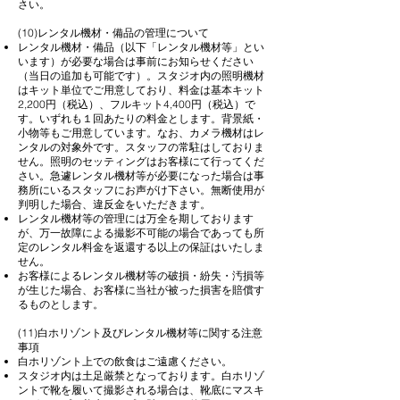
さい。
(10)レンタル機材・備品の管理について
レンタル機材・備品（以下「レンタル機材等」とい
います）が必要な場合は事前にお知らせください
（当日の追加も可能です）。スタジオ内の照明機材
はキット単位でご用意しており、料金は基本キット
2,200円（税込）、フルキット4,400円（税込）で
す。いずれも１回あたりの料金とします。背景紙・
小物等もご用意しています。なお、カメラ機材はレ
ンタルの対象外です。スタッフの常駐はしておりま
せん。照明のセッティングはお客様にて行ってくだ
さい。急遽レンタル機材等が必要になった場合は事
務所にいるスタッフにお声がけ下さい。無断使用が
判明した場合、違反金をいただきます。
レンタル機材等の管理には万全を期しております
が、万一故障による撮影不可能の場合であっても所
定のレンタル料金を返還する以上の保証はいたしま
せん。
お客様によるレンタル機材等の破損・紛失・汚損等
が生じた場合、お客様に当社が被った損害を賠償す
るものとします。
(11)白ホリゾント及びレンタル機材等に関する注意
事項
白ホリゾント上での飲食はご遠慮ください。
スタジオ内は土足厳禁となっております。白ホリゾ
ントで靴を履いて撮影される場合は、靴底にマスキ