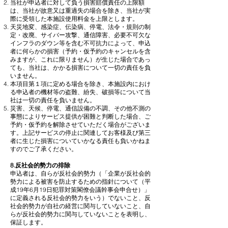
当社が申込者に対して負う損害賠償責任の上限額
は、当社が故意又は重過失の場合を除き、当社が実
際に受領した本施設使用料金を上限とします。
天災地変、感染症、伝染病、停電、法令・規則の制
定・改廃、サイバー攻撃、通信障害、必要不可欠な
インフラのダウン等を含む不可抗力によって、申込
者に何らかの損害（予約・仮予約のキャンセルを含
みますが、これに限りません）が生じた場合であっ
ても、当社は、かかる損害について一切の責任を負
いません。
本項目第１項に定める場合を除き、本施設内におけ
る申込者の機材等の盗難、紛失、破損等について当
社は一切の責任を負いません。
災害、天候、停電、通信設備の不調、その他不測の
事態によりサービス提供が困難と判断した場合、ご
予約・仮予約を解除させていただく場合がございま
す。上記サービスの停止に関連してお客様及び第三
者に生じた損害についていかなる責任も負いかねま
すのでご了承ください。​
8.反社会的勢力の排除
申込者は、自らが反社会的勢力（「企業が反社会的
勢力による被害を防止するための指針について（平
成19年6月19日犯罪対策閣僚会議幹事会申合せ）」
に定義される反社会的勢力をいう）でないこと、反
社会的勢力が自社の経営に関与していないこと、自
らが反社会的勢力に関与していないことを表明し、
保証します。