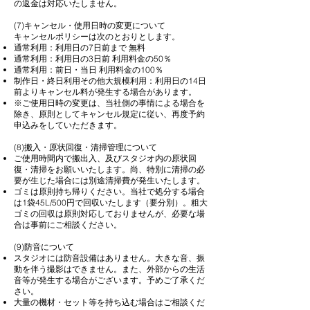
の返金は対応いたしません。
(7)キャンセル・使用日時の変更について
キャンセルポリシーは次のとおりとします。
通常利用：利用日の7日前まで 無料
通常利用：利用日の3日前 利用料金の50％
通常利用：前日・当日 利用料金の100％
制作日・終日利用その他大規模利用：利用日の14日
前よりキャンセル料が発生する場合があります。
※ご使用日時の変更は、当社側の事情による場合を
除き、原則としてキャンセル規定に従い、再度予約
申込みをしていただきます。
(8)搬入・原状回復・清掃管理について
ご使用時間内で搬出入、及びスタジオ内の原状回
復・清掃をお願いいたします。尚、特別に清掃の必
要が生じた場合には別途清掃費が発生いたします。
ゴミは原則持ち帰りください。当社で処分する場合
は1袋45L/500円で回収いたします（要分別）。粗大
ゴミの回収は原則対応しておりませんが、必要な場
合は事前にご相談ください。
(9)防音について
スタジオには防音設備はありません。大きな音、振
動を伴う撮影はできません。また、外部からの生活
音等が発生する場合がございます。予めご了承くだ
さい。
大量の機材・セット等を持ち込む場合はご相談くだ