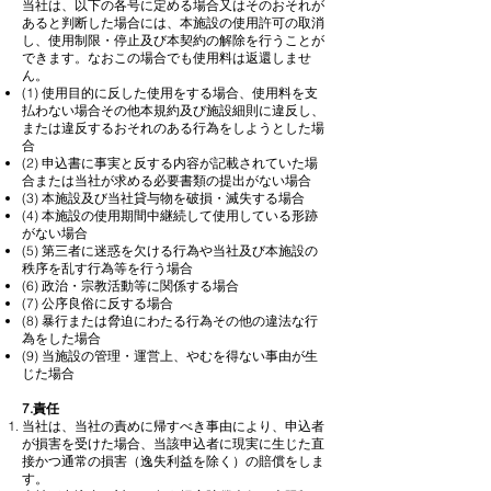
当社は、以下の各号に定める場合又はそのおそれが
あると判断した場合には、本施設の使用許可の取消
し、使用制限・停止及び本契約の解除を行うことが
できます。なおこの場合でも使用料は返還しませ
ん。
(1) 使用目的に反した使用をする場合、使用料を支
払わない場合その他本規約及び施設細則に違反し、
または違反するおそれのある行為をしようとした場
合
(2) 申込書に事実と反する内容が記載されていた場
合または当社が求める必要書類の提出がない場合
(3) 本施設及び当社貸与物を破損・滅失する場合
(4) 本施設の使用期間中継続して使用している形跡
がない場合
(5) 第三者に迷惑を欠ける行為や当社及び本施設の
秩序を乱す行為等を行う場合
(6) 政治・宗教活動等に関係する場合
(7) 公序良俗に反する場合
(8) 暴行または脅迫にわたる行為その他の違法な行
為をした場合
(9) 当施設の管理・運営上、やむを得ない事由が生
じた場合
​7.責任
当社は、当社の責めに帰すべき事由により、申込者
が損害を受けた場合、当該申込者に現実に生じた直
接かつ通常の損害（逸失利益を除く）の賠償をしま
す。