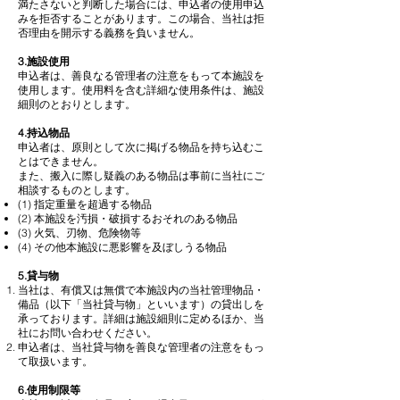
満たさないと判断した場合には、申込者の使用申込
みを拒否することがあります。この場合、当社は拒
否理由を開示する義務を負いません。
3.施設使用
申込者は、善良なる管理者の注意をもって本施設を
使用します。使用料を含む詳細な使用条件は、施設
細則のとおりとします。
4.持込物品
申込者は、原則として次に掲げる物品を持ち込むこ
とはできません。
また、搬入に際し疑義のある物品は事前に当社にご
相談するものとします。
(1) 指定重量を超過する物品
(2) 本施設を汚損・破損するおそれのある物品
(3) 火気、刃物、危険物等
(4) その他本施設に悪影響を及ぼしうる物品
5.貸与物
当社は、有償又は無償で本施設内の当社管理物品・
備品（以下「当社貸与物」といいます）の貸出しを
承っております。詳細は施設細則に定めるほか、当
社にお問い合わせください。
申込者は、当社貸与物を善良な管理者の注意をもっ
て取扱います。
6.使用制限等