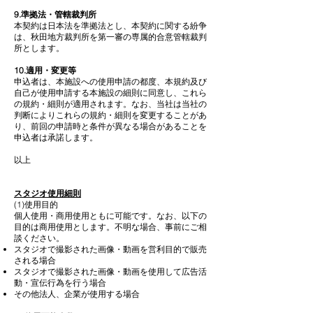
9.準拠法・管轄裁判所
本契約は日本法を準拠法とし、本契約に関する紛争
は、秋田地方裁判所を第一審の専属的合意管轄裁判
所とします。
10.適用・変更等
申込者は、本施設への使用申請の都度、本規約及び
自己が使用申請する本施設の細則に同意し、これら
の規約・細則が適用されます。なお、当社は当社の
判断によりこれらの規約・細則を変更することがあ
り、前回の申請時と条件が異なる場合があることを
申込者は承諾します。
以上
スタジオ使用細則
(1)使用目的
個人使用・商用使用ともに可能です。なお、以下の
目的は商用使用とします。不明な場合、事前にご相
談ください。
スタジオで撮影された画像・動画を営利目的で販売
される場合
スタジオで撮影された画像・動画を使用して広告活
動・宣伝行為を行う場合
その他法人、企業が使用する場合