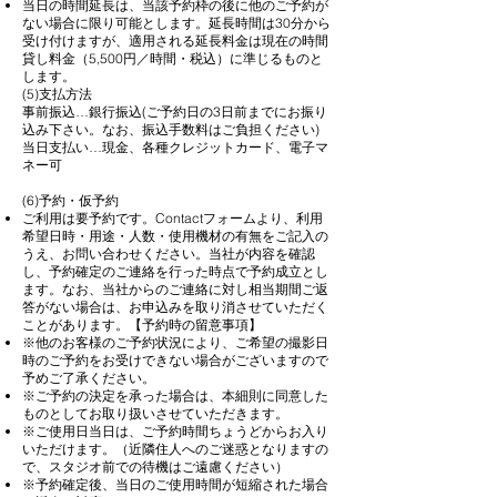
当日の時間延長は、当該予約枠の後に他のご予約が
ない場合に限り可能とします。延長時間は30分から
受け付けますが、適用される延長料金は現在の時間
貸し料金（5,500円／時間・税込）に準じるものと
します。
(5)支払方法
事前振込…銀行振込(ご予約日の3日前までにお振り
込み下さい。なお、振込手数料はご負担ください)
当日支払い…現金、各種クレジットカード、電子マ
ネー可
(6)予約・仮予約
ご利用は要予約です。Contactフォームより、利用
希望日時・用途・人数・使用機材の有無をご記入の
うえ、お問い合わせください。当社が内容を確認
し、予約確定のご連絡を行った時点で予約成立とし
ます。なお、当社からのご連絡に対し相当期間ご返
答がない場合は、お申込みを取り消させていただく
ことがあります。【予約時の留意事項】
※他のお客様のご予約状況により、ご希望の撮影日
時のご予約をお受けできない場合がございますので
予めご了承ください。
※ご予約の決定を承った場合は、本細則に同意した
ものとしてお取り扱いさせていただきます。
※ご使用日当日は、ご予約時間ちょうどからお入り
いただけます。（近隣住人へのご迷惑となりますの
で、スタジオ前での待機はご遠慮ください）
※予約確定後、当日のご使用時間が短縮された場合