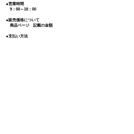
●営業時間
9：00～18：00
●販売価格について
商品ページ 記載の金額
​
●支払い方法
​ 銀行振込または
クレジットカード
​お支払い用メールが届いてから、一週間以内
の手続きをお願いいたします。​
​​●追加料金
商品/サービスの特性上、送料は無料です。
​
●商品引渡時期
お支払い確認後、約１週間
●返品について
不良品、当社による商品間違いの場合のみ当
社が負担いたします。
配送途中の破損など事故がございましたら当
社までご連絡ください。
●返品時期
商品引渡後３日以内にご連絡があった場合の