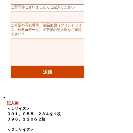
ご質問等ございましたらご記入ください
ご希望の写真番号、納品形態（プリントサイ
ズ・枚数orデータ）※下記の記入例をご確認
下さい
*
送信
記入例
＜Ｌサイズ＞
００１、０５
５、２３４を１枚
０９６、１２０を２枚
＜２Ｌサイズ＞